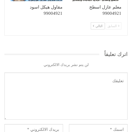
معلم عازل اسطح
مقاول هيكل اسود
99004921
99004921
السابق
التالي
اترك تعليقاً
لن يتم نشر بريدك الالكتروني