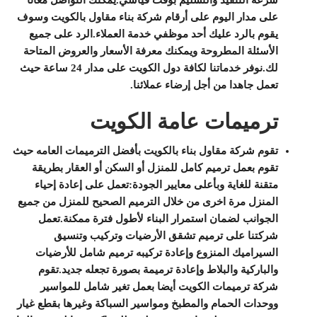
سرعة التنفيذ والتسليم بوقت قياسي.يمكنك التواصل معانا
على مدار اليوم على أرقام شركة بناء مقاول بالكويت وسوف
يقوم بالرد عليك أحد موظفي خدمة العملاء.الرد على جميع
الأسئلة المطروحة ويمكنك معرفة الأسعار والعروض المتاحة
لك.نوفر خدماتنا لكافة دول الكويت على مدار 24 ساعة حيث
تعمل جاهدا من أجل إرضاء عملائنا.
ترميمات عامة الكويت
تقوم شركة مقاول بناء بالكويت بأفضل الترميمات العامه حيث
تقوم بعمل ترميم كامل للمنزل أو السكن أو العقار بطريقة
متقنة للغاية وبأعلى معايير الجودة:تعمل على إعادة إحياء
المنزل مرة اخرى من خلال الترميم الصحيح للمنزل من جميع
الجوانب لضمان استمرار البناء لأطول فترة ممكنة.تعمل
شركتنا على ترميم تشقق الأرضيات وتركيب وتنسيق
السيراميك المنزوع وإعادة تركيبه ترميم شامل للأرضيات
والباركية والبلاط وإعادة ترميمة بصورة تجعله جديد.تقوم
شركة ترميمات الكويت أيضا بعمل تغير شامل للمواسير
ووحدات الحمام والمطبخ ومواسير السباكة وغيرها بقطع غيار