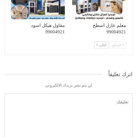
معلم عازل اسطح
مقاول هيكل اسود
99004921
99004921
السابق
التالي
اترك تعليقاً
لن يتم نشر بريدك الالكتروني