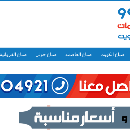
صباغ الكويت
صباغ العاصمه
صباغ حولي
صباغ الفروانية