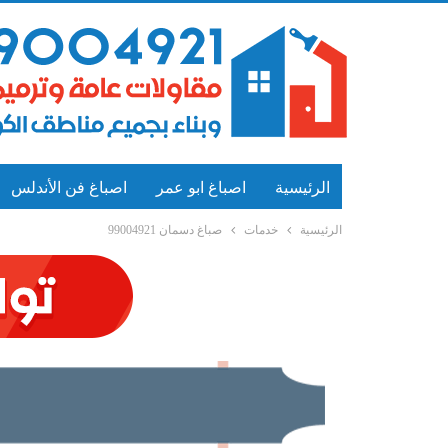
الرئيسية
اصباغ ابو عمر
اصباغ فن الأندلس
الرئيسية
خدمات
صباغ دسمان 99004921