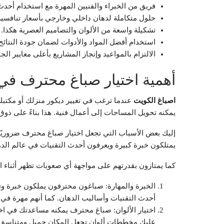
فريق من الخبراء والفنيين المهرة مع استخدام أحدث
حلول متكاملة لدهان داخلي وخارجي بأسعار تنافسية
تشكيلة واسعة من الألوان والتصاميم العصرية هكذا.
استخدام أفضل المواد والأدوات لضمان جودة النتائج
الالتزام بالمواعيد وإنجاز المشاريع بأعلى معايير الج
أهمية اختيار صباغ محترف في
اصباغ الكويت
عندما ترغب في تغيير ديكور منزلك أو مكتبك
يمكنه تحويل المساحات إلى أعمال فنية. هذا بناءً على ذوق ا
إليك بعض الأسباب التي تجعل اختيار صباغ محترف ضروريًا. م
يمتلكون خبرة كبيرة ويعرفون أحدث التقنيات في عالم الده
كما يمتازون بقدرتهم على مواجهة أي صعوبات تظهر أثناء ا
الخبرة والمهارة: صباغون محترفون يملكون خبرة وتد
أحدث التقنيات وأساليب الدهان. كما أنهم مهرة في 
اختيار الألوان: صباغ محترف يمكنه مساعدتك في اخت
عليك مخططات ألوان تجعل المكان جميل ومتناسق.