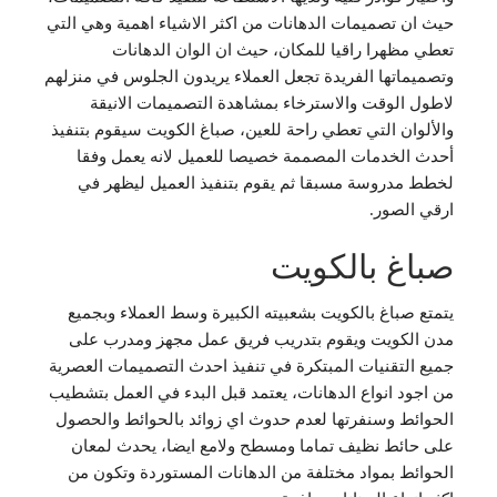
حيث ان تصميمات الدهانات من اكثر الاشياء اهمية وهي التي
تعطي مظهرا راقيا للمكان، حيث ان الوان الدهانات
وتصميماتها الفريدة تجعل العملاء يريدون الجلوس في منزلهم
لاطول الوقت والاسترخاء بمشاهدة التصميمات الانيقة
والألوان التي تعطي راحة للعين، صباغ الكويت سيقوم بتنفيذ
أحدث الخدمات المصممة خصيصا للعميل لانه يعمل وفقا
لخطط مدروسة مسبقا ثم يقوم بتنفيذ العميل ليظهر في
ارقي الصور.
صباغ بالكويت
يتمتع صباغ بالكويت بشعبيته الكبيرة وسط العملاء وبجميع
مدن الكويت ويقوم بتدريب فريق عمل مجهز ومدرب على
جميع التقنيات المبتكرة في تنفيذ احدث التصميمات العصرية
من اجود انواع الدهانات، يعتمد قبل البدء في العمل بتشطيب
الحوائط وسنفرتها لعدم حدوث اي زوائد بالحوائط والحصول
على حائط نظيف تماما ومسطح ولامع ايضا، يحدث لمعان
الحوائط بمواد مختلفة من الدهانات المستوردة وتكون من