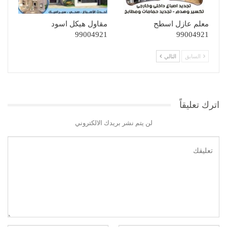
معلم عازل اسطح
مقاول هيكل اسود
99004921
99004921
السابق
التالي
اترك تعليقاً
لن يتم نشر بريدك الالكتروني