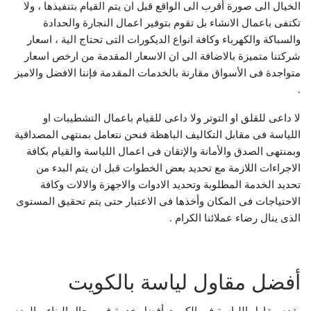
الخيال الى صورة أقرب الى الواقع قبل ان يتم القيام بتنفيذها ، ولا
تكتفى باعمال الانشاء بل تقوم بتوفير اعمال النجارة والحدادة
والسباكة والكهرباء وكافة انواع الديكورات التى تحتاج الية ، اسعار
شركتنا متميزة بالاضافة الى ان الاسعار المقدمة من ارخص اسعار
متواجدة فى الأسواق مقارنة بالخدمات المقدمة فإننا الافضل والاميز
.
لا داعى للقلق او التوتر ولا داعى للقيام باعمال التشطيبات او
اللياسة فى مقابل التكاليف الباهظة فنحن نتعامل بمنتهى المصداقية
وبمنتهى الصدق والأمانة والإتقان فى اعمال اللياسة والقيام بكافة
الاجراءات اللازمة مع تحديد بعض الخطوات قبل ان يتم البدء من
تحديد الخدمة المطلوبة وتحديد الادوات والاجهزة والالات وكافة
الاحتياجات فى المكان وأخذها فى الاعتبار حتى يتم تحقيق المستوى
الذى ينال رضاء عملائنا الكرام .
أفضل مقاول لياسة بالكويت
يقدم مقاول اللياسة في الكويت أفضل خدمة في مجال البناء و الهدم