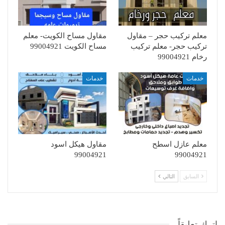
معلم تركيب حجر – مقاول
مقاول مساح الكويت- معلم
تركيب حجر- معلم تركيب
مساح الكويت 99004921
رخام 99004921
خدمات
خدمات
معلم عازل اسطح
مقاول هيكل اسود
99004921
99004921
السابق
التالي
اترك تعليقاً