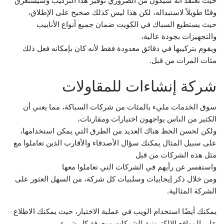
حيث تعتقد أنه سيكون من الضروري توفير هذا التركيب وسيستغرق
وقتًا طويلاً لاستبداله، لكن هذا ليس كذلك صحيح على الإطلاق،
حيث يستطيع السباك في الكويت ضمان جميع أنواع الأنابيب
والتجهيزات بجودة عالية،
ويقوم بتركيبها في دقائق معدودة فقط لأنه كان بإمكانه فعل ذلك
مئات المرات من قبل.
شركة إنشاءات للمقاولات
سوق الخدمات مليء بالمئات من شركات السباكة، مما يعني أن
الكثير من الناس يواجهون اختيارات ومقارنات،
ولكن لحسن الحظ هناك العديد من الطرق التي يمكن استخدامها،
على سبيل المثال يمكنك سؤال الأصدقاء والأقارب الذين تعاملوا مع
مثل هذه الشركات من قبل
واستفسر عن رأيهم في الشركات التي تعاملوا معها
ومن خلال ذكر إيجابيات وسلبيات كل شركة، من السهل العثور على
الشركة المثالية.
يمكنك أيضًا استخدام الويب في عملية الاختيار، حيث يمكنك الاطلاع
على المواقع الإلكترونية للشركات ومعرفة كل شيء