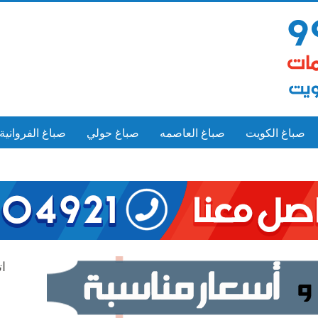
صباغ الكويت
صباغ العاصمه
صباغ حولي
صباغ الفروانية
ات