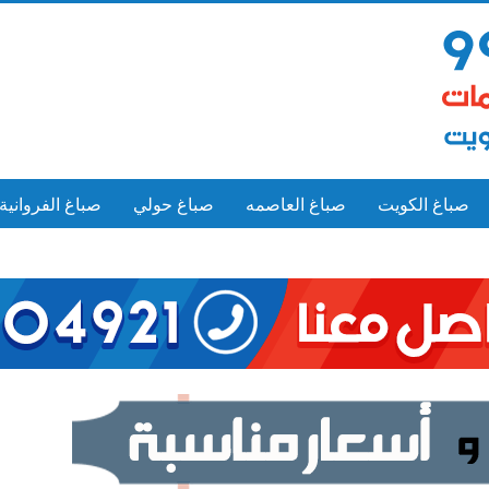
صباغ الكويت
صباغ العاصمه
صباغ حولي
صباغ الفروانية