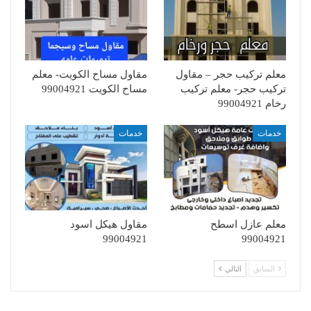
معلم تركيب حجر – مقاول
مقاول مساح الكويت- معلم
تركيب حجر- معلم تركيب
مساح الكويت 99004921
رخام 99004921
خدمات
خدمات
معلم عازل اسطح
مقاول هيكل اسود
99004921
99004921
السابق
التالي