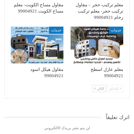
معلم تركيب حجر – مقاول
مقاول مساح الكويت- معلم
تركيب حجر- معلم تركيب
مساح الكويت 99004921
رخام 99004921
خدمات
خدمات
معلم عازل اسطح
مقاول هيكل اسود
99004921
99004921
السابق
التالي
اترك تعليقاً
لن يتم نشر بريدك الالكتروني