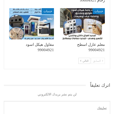
رخام 99004921
خدمات
خدمات
معلم عازل اسطح
مقاول هيكل اسود
99004921
99004921
السابق
التالي
اترك تعليقاً
لن يتم نشر بريدك الالكتروني