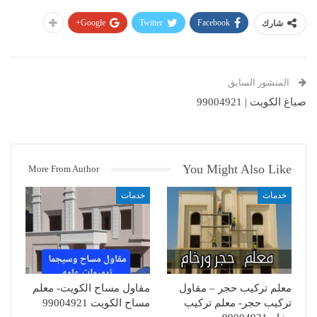
Google+
Twitter
Facebook
شارك
المنشور السابق
صباغ الكويت | 99004921
You Might Also Like
More From Author
خدمات
خدمات
معلم تركيب حجر – مقاول
مقاول مساح الكويت- معلم
تركيب حجر- معلم تركيب
مساح الكويت 99004921