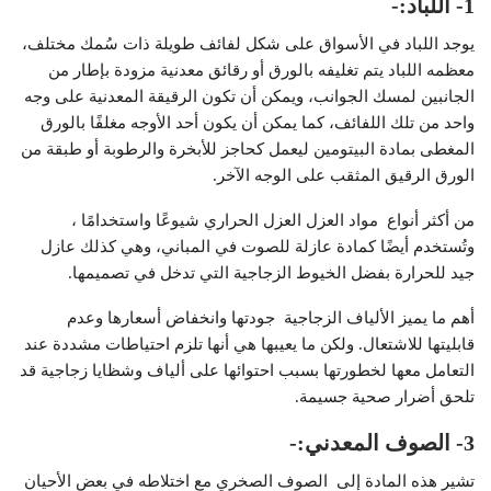
1- اللباد:-
يوجد اللباد في الأسواق على شكل لفائف طويلة ذات سُمك مختلف،
معظمه اللباد يتم تغليفه بالورق أو رقائق معدنية مزودة بإطار من
الجانبين لمسك الجوانب، ويمكن أن تكون الرقيقة المعدنية على وجه
واحد من تلك اللفائف، كما يمكن أن يكون أحد الأوجه مغلفًا بالورق
المغطى بمادة البيتومين ليعمل كحاجز للأبخرة والرطوبة أو طبقة من
الورق الرقيق المثقب على الوجه الآخر.
من أكثر أنواع
مواد العزل
العزل
الحراري شيوعًا واستخدامًا ،
وتُستخدم أيضًا كمادة عازلة للصوت في المباني، وهي كذلك عازل
جيد للحرارة بفضل الخيوط الزجاجية التي تدخل في تصميمها.
أهم ما يميز الألياف الزجاجية جودتها وانخفاض أسعارها وعدم
قابليتها للاشتعال. ولكن ما يعيبها هي أنها تلزم احتياطات مشددة عند
التعامل معها لخطورتها بسبب احتوائها على ألياف وشظايا زجاجية قد
تلحق أضرار صحية جسيمة.
3- الصوف المعدني:-
تشير هذه المادة إلى
الصوف الصخري
مع اختلاطه في بعض الأحيان