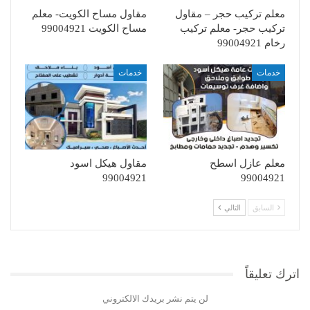
معلم تركيب حجر – مقاول
مقاول مساح الكويت- معلم
تركيب حجر- معلم تركيب
مساح الكويت 99004921
رخام 99004921
خدمات
خدمات
معلم عازل اسطح
مقاول هيكل اسود
99004921
99004921
السابق
التالي
اترك تعليقاً
لن يتم نشر بريدك الالكتروني