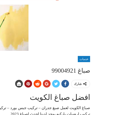
خدمات
صباغ 99004921
شارك
افضل صباغ الكويت
صباغ الكويت لعمل صبغ جدران – تركيب جبس بورد – تركي
تركيب ارضيات باركيه يوجد لدينا احدث اصباغ 2023