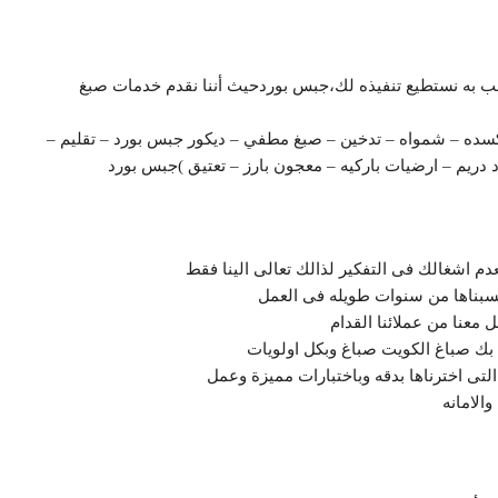
ب به نستطيع تنفيذه لك،جبس بوردحيث أننا نقدم خدمات صبغ
ده – شمواه – تدخين – صبغ مطفي – ديكور جبس بورد – تقليم –
ريم – ارضيات باركيه – معجون بارز – تعتيق )جبس بورد
م اشغالك فى التفكير لذالك تعالى الينا فقط
كتسبناها من سنوات طويله فى العمل
 معنا من عملائنا القدام
م بك صباغ الكويت صباغ وبكل اولويات
 التى اخترناها بدقه وباختبارات مميزة وعمل
الامانه