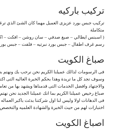
تركيب باركيه
تركيب جبس بورد عزيزى العميل مهما كان الشئ الذي ترغ
متكاملة
( اسبنس ايطالي – صبغ صدفي – سان روشن – افكت – اكس
رسم غرف اطقال – جبس بورد نبرتيه – فلفت – جبس بورد د
صباغ الكويت
فى الرسومات لذالك عميلنا الكريم نحن نرحب بك ونهتم بعد
وسوف تجد كل ما تريدة وهذا بحكم الخبرة العاليه التى ا
والاجتهاد وافضل الخدمات التى قدمناها ويشهد بها من تعامل
صباغ رخيص عميلنا الكريم بما انك عميلنا الجديد نحن نهت
فى الدهانات اولا وليس لنا اول شركتنا بدئت باكبر العماله
اختبارات لهم من حيث الخبرة والشهادة العلميه والتخصص و
اصباغ الكويت