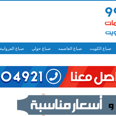
صباغ الكويت
صباغ العاصمه
صباغ حولي
صباغ الفروانية