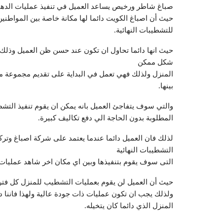
صباغ شاطر ورخيص يساعد العميل في تنفيذ عمليات الدهانا
حيث أن اصباغ الكويت دائما لها مكانة خاصة بين المواطنين 
للتشطيبات النهائية.
حيث انها دائما تحاول ان تكون عند حسن ظن العميل وذل
شكل ممكن
المنزل ولذلك فهي تعمل في البداية على تقديم مجموعة من 
بينها.
والتي سوف يتفاجئ العميل بانه يمكن ان يقوم تنفيذ التش
المطلوبة بدون الحاجة الي دفع تكاليف كبيرة.
لذلك فان العميل دائما عندما يعتمد على شركة اصباغ وت
التشطيبات النهائية
التى سوف يقوم بتنفيذها وبين اي مكان اخر شاهد عمليات له
حيث أن العميل لن يقوم بعمليات التشطيب للمنزل كل فترة
ولذلك يجب ان تكون عمليات ذات جودة عالية ولهذا فاننا د
المنزل الذي دائما كان يتخيله.