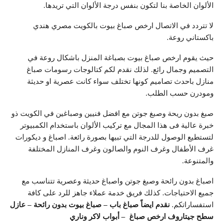
الألوان الخاصة بنا لتكون بنفس درجة الألوان التي تريدها.
لا تتردد في الاتصال ارخص صباغ بيوت بالكويت مصري هندي
باكستاني روعة.
حيث يقوم ارخص صباغ بيوت بصباغة المنزل باشكال روعة في
التصميم وجمال رائع. لذلك نقدم لكم كتالوجات رسومات صباغ
منازل باحدث تصاميم كونها تختلف سواء كانت عصرية او حديثة
ومودرن حسب الطلب.
صبغ بدون ريحة وصبغ جوتن مع افضل فنيين وصباغين في الكويت ذو
خبرة عالية فى هذا المجال مع تركيب الألوان باستخدام الكمبيوتر
لتستطيع الوصول للدرجة التي تبيها بصورة رائعة. اصباغ و ديكورات
غرف الأطفال وغرف النوم والصالون وغرف المنازل المختلفة
والمتنوعة.
اصباغ بدون رائحة وصبغ جوتن واصباغ حديثة وعصرية تتناسب مع
جميع الاحتياجات. كذلك فريق خدمة عملاء جاهز للرد على كافة
استفساراتكم.
نقدم ايضاً صباغ باب – صباغ بيوت بدون رائحة – عازل
سطح جيتاروف ارخص صباغ – أبواب لاكر وناري