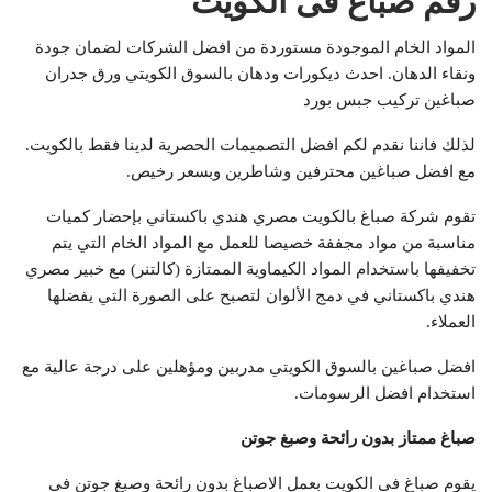
رقم صباغ فى الكويت
المواد الخام الموجودة مستوردة من افضل الشركات لضمان جودة
ونقاء الدهان. احدث ديكورات ودهان بالسوق الكويتي ورق جدران
صباغين تركيب جبس بورد
لذلك فاننا نقدم لكم افضل التصميمات الحصرية لدينا فقط بالكويت.
مع افضل صباغين محترفين وشاطرين وبسعر رخيص.
تقوم شركة صباغ بالكويت مصري هندي باكستاني بإحضار كميات
مناسبة من مواد مجففة خصيصا للعمل مع المواد الخام التي يتم
تخفيفها باستخدام المواد الكيماوية الممتازة (كالتنر) مع خبير مصري
هندي باكستاني في دمج الألوان لتصبح على الصورة التي يفضلها
العملاء.
افضل صباغين بالسوق الكويتي مدربين ومؤهلين على درجة عالية مع
استخدام افضل الرسومات.
صباغ ممتاز بدون رائحة وصبغ جوتن
يقوم صباغ في الكويت بعمل الاصباغ بدون رائحة وصبغ جوتن في