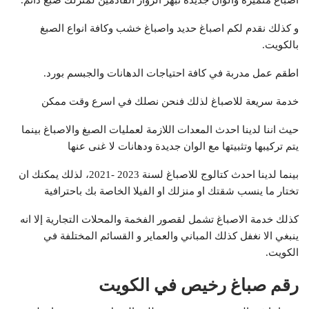
اصباغ متميزة والوان جديدة تبهر الزوار القادمين لمنزلك صبغ دائم.
و كذلك نقدم لكم اصباغ حديد واصباغ خشب وكافة انواع الصبغ
بالكويت.
اطقم عمل مدربة في كافة احتياجات الدهانات والجبسم بورد.
خدمة سريعة للاصباغ لذلك فنحن نصلك في اسرع وقت ممكن
حيث اننا لدينا احدث المعدات اللازمة لعمليات الصبغ والاصباغ بينما
يتم تركيبها وتثبيتها مع الوان جديدة ودهانات لا غنى عنها
بينما لدينا احدث كتالوج للاصباغ لسنة 2023 -2021، لذلك يمكنك ان
تختار ما ينسب شقتك او منزلك او الفيلا الخاصة بك باحترافية
كذلك خدمة الاصباغ تشمل لقصور الفخمة والمحلات التجارية إلا انه
ينبغي الا نغفل كذلك المباني والعماير و القسائم المختلفة في
الكويت.
رقم صباغ رخيص في الكويت