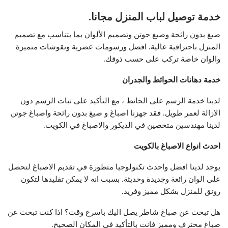
خدمة توصيل لباب المنزل مجانا.
صبغ بدون رائحة وصبغ جوتن وتصميم الألوان بما يتناسب مع تصميم
المنزل باحترافية عالية. افضل ورسومات عصرية ونقوشات متميزة
والوان خاصة تركب على حسب ذوقك.
خدمة دهانات الحوائط والجدران
لدينا خدمة الرسم على الحائط ، مع التأكيد على ثبات الرسم دون
الازالة لعمر طويل. فقد جهزنا اصباغ و صبغ بدون رائحة واصباغ جوتن
لدينا مهندسين متخصين في الديكور والاصباغ في الكويت.
احدث انواع الاصباغ بالكويت
يوجد لدينا افضل واحدث تكنولوجيا متطورة في تقديم الاصباغ لتحصل
على الوان رائعة وجديدة وحديثة. بسبب انه لا يمكن تقليدها لتكون
رونق للمنزل بشكل مميز وفريد.
هل تبحث عن صباغ شاطر يصل اليك باسرع وقت؟ اذا كنت تبحث عن
صباغ محترف ومميز فانت بالتأكيد في المكان الصحيح.