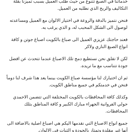
خدماتنا في الصبغ تتنوع من حيث طلب العميل بسبب تميزنا بقلة
التكاليف والربح الذي نطلبه من العميل.
فنحن نتميز بالدقة والروعة في اختيار الالوان مع العميل ومساعدته
لوصول الى الشكل المحبب له، و الذي يرغب به.
فعند حاجتك عزيزي العميل الى صباغ بالكويت اصباغ جوتن و كافة
انواع الصبغ الناري ولاكر
لكن لا تقلق نحن نستطيع دمج تلك الاصباغ عندما تتحدث عن افضل
جودة تتناسب مع ما تريده.
ثم ان اختيارك لنا مؤسسة صباغ الكويت بينما يعد هذا شرف لنا دوماً
فنحن في خدمتكم في جميع مناطق الكويت.
وكذلك كافة المحافظات بالكويت المختلفة التي تتضمن الاحمدي
حولي الفروانية الجهراء مبارك الكبير و كافة المناطق بتلك
المحافظات.
جميع انواع الاصباغ التي نقدمها اليكم هي اصباغ اصلية بالاضافة الى
أنها غير مقلدة وتمتاز بالجودة و الثبات في الالوان.