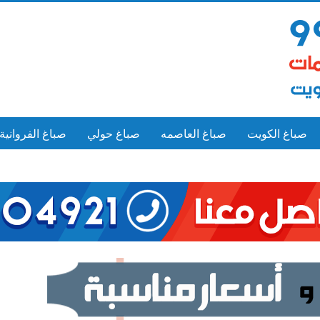
صباغ الكويت
صباغ العاصمه
صباغ حولي
صباغ الفروانية