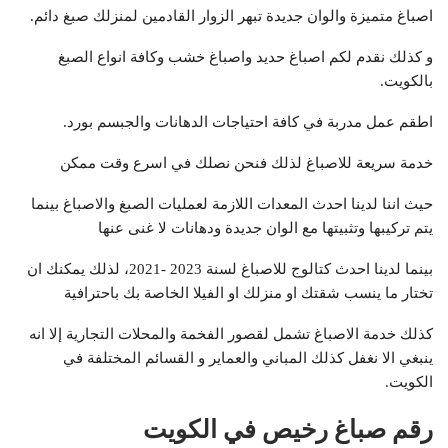
اصباغ متميزة والوان جديدة تبهر الزوار القادمين لمنزلك صبغ دائم.
و كذلك نقدم لكم اصباغ حديد واصباغ خشب وكافة انواع الصبغ
بالكويت.
اطقم عمل مدربة في كافة احتياجات الدهانات والجبسم بورد.
خدمة سريعة للاصباغ لذلك فنحن نصلك في اسرع وقت ممكن
حيث اننا لدينا احدث المعدات اللازمة لعمليات الصبغ والاصباغ بينما
يتم تركيبها وتثبيتها مع الوان جديدة ودهانات لا غنى عنها
بينما لدينا احدث كتالوج للاصباغ لسنة 2023 -2021، لذلك يمكنك ان
تختار ما ينسب شقتك او منزلك او الفيلا الخاصة بك باحترافية
كذلك خدمة الاصباغ تشمل لقصور الفخمة والمحلات التجارية إلا انه
ينبغي الا نغفل كذلك المباني والعماير و القسائم المختلفة في
الكويت.
رقم صباغ رخيص في الكويت