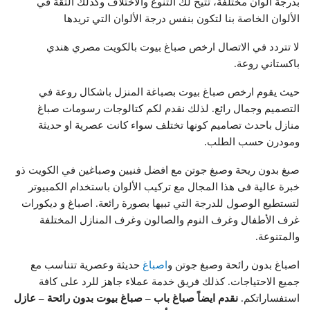
بدرجة الوان مختلفة، تتيح لك التنوع والاختلاف وكذلك الثقة في
الألوان الخاصة بنا لتكون بنفس درجة الألوان التي تريدها
لا تتردد في الاتصال ارخص صباغ بيوت بالكويت مصري هندي
باكستاني روعة.
حيث يقوم ارخص صباغ بيوت بصباغة المنزل باشكال روعة في
التصميم وجمال رائع. لذلك نقدم لكم كتالوجات رسومات صباغ
منازل باحدث تصاميم كونها تختلف سواء كانت عصرية او حديثة
ومودرن حسب الطلب.
صبغ بدون ريحة وصبغ جوتن مع افضل فنيين وصباغين في الكويت ذو
خبرة عالية فى هذا المجال مع تركيب الألوان باستخدام الكمبيوتر
لتستطيع الوصول للدرجة التي تبيها بصورة رائعة. اصباغ و ديكورات
غرف الأطفال وغرف النوم والصالون وغرف المنازل المختلفة
والمتنوعة.
اصباغ بدون رائحة وصبغ جوتن و
اصباغ
حديثة وعصرية تتناسب مع
جميع الاحتياجات. كذلك فريق خدمة عملاء جاهز للرد على كافة
استفساراتكم.
نقدم ايضاً صباغ باب – صباغ بيوت بدون رائحة – عازل