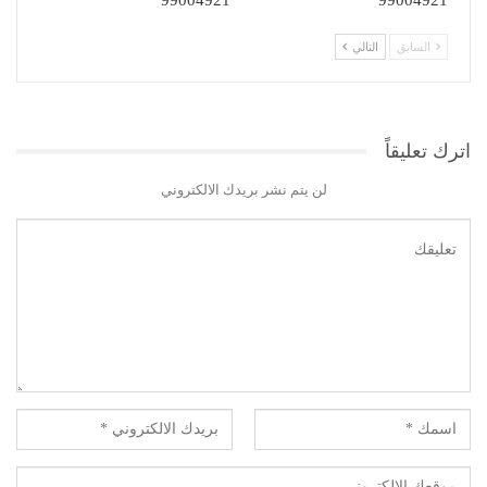
99004921
99004921
السابق
التالي
اترك تعليقاً
لن يتم نشر بريدك الالكتروني