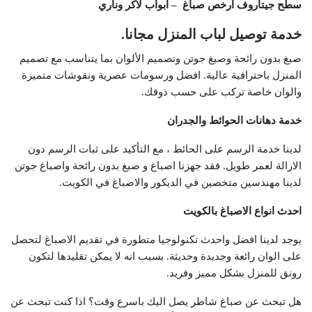
سطح جيتاروف ارخص صباغ – أبواب لاكر وناري
خدمة توصيل لباب المنزل مجانا.
صبغ بدون رائحة وصبغ جوتن وتصميم الألوان بما يتناسب مع تصميم
المنزل باحترافية عالية. افضل ورسومات عصرية ونقوشات متميزة
والوان خاصة تركب على حسب ذوقك.
خدمة دهانات الحوائط والجدران
لدينا خدمة الرسم على الحائط ، مع التأكيد على ثبات الرسم دون
الازالة لعمر طويل. فقد جهزنا اصباغ و صبغ بدون رائحة واصباغ جوتن
لدينا مهندسين متخصين في الديكور والاصباغ في الكويت.
احدث انواع الاصباغ بالكويت
يوجد لدينا افضل واحدث تكنولوجيا متطورة في تقديم الاصباغ لتحصل
على الوان رائعة وجديدة وحديثة. بسبب انه لا يمكن تقليدها لتكون
رونق للمنزل بشكل مميز وفريد.
هل تبحث عن صباغ شاطر يصل اليك باسرع وقت؟ اذا كنت تبحث عن