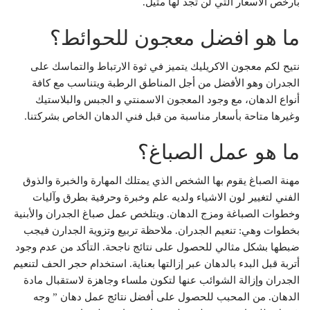
بأرخص الأسعار التي لن تجد لها مثيل.
ما هو افضل معجون للحوائط؟
نتيح لكم معجون الاكريليك يتميز في ثوة الارتباط والتماسك على
الجدران وهو الأفضل من أجل المناطق الرطبة ويتناسب مع كافة
أنواع الدهان، مع وجود المعجون الاسمنتي و الجبس والبلاستيك
وغيرها متاحة بأسعار مناسبة من قبل فني الدهان الخاص بشركتنا.
ما هو عمل الصباغ؟
مهنة الصباغ يقوم بها الشخص الذي يمتلك المهارة والخبرة والذوق
الفني لتغيير لون الاشياء ولديه علم وخبرة وحرفية بطرق وآليات
وخطوات الصباغة ومزج الدهان. ويتلخص عمل صباغ الجدران والأبنية
بخطوات وهي: تنعيم الجدران. ملاحظة تربيع وتزوية الجدارن فيجب
ضبطها بشكل مثالي للحصول على نتائج ناجحة. التأكد من عدم وجود
أتربة قبل البدء بالدهان عبر إزالتها بعناية. استخدام حجر الحف لتنعيم
الجدران وإزالة الشوائب عنها لتكون ملساء وجاهزة لاستقبال مادة
الدهان. من المحبب للحصول على أفضل نتائج عمل دهان ” وجه