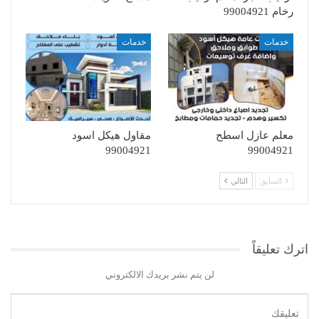
رخام 99004921
خدمات
خدمات
معلم عازل اسطح
مقاول هيكل اسود
99004921
99004921
السابق
التالي
اترك تعليقاً
لن يتم نشر بريدك الالكتروني