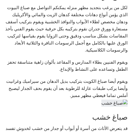
لكل من يرغب بتجديد مظهر منزله يمكنكم التواصل مع صباغ البيوت
الذي يؤمن أنواع دهانات مختلفة كدهان الزيت والمائي والأكريليك
ودهان مخصص لطلاء الأبواب والنوافذ الخشبية ويقوم بتركيب أسقف
مستعارة وورق جدران نقوم بتركيبه بكل حرفية حيث يقوم الفني بأخذ
المقاسات بشكل مناسب ودقيق وحتى الزوايا يقوم بقياسها لتركيب
الورق عليها بالكامل مع أجمل الرسومات النافرة والثلاثية الأبعاد
والرسومات الكلاسيكية.
ويقوم الفنيين بطلاء المدارس و المقاعد بألوان زاهية متناسقة تحفز
الطفل وتساعده على النشاط والإبداع.
ويقوم أيضا صباغ الكويت بتركيب بديل الدهان من سيراميك وغرانيت
وأيضا يركب طبقات عازلة للرطوبة بعد أن يقوم بحف الجدار ليصبح
أملس تماما فيعطي مظهر مميز.
صباغ خشب
قد يتعرض الأثاث من أسرة أو أبواب أو جدار من خشب لخدوش تفسد