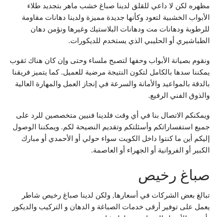
مظهره لكن لا داعي للقلق لدينا صباغ خشب ماهر بتجديد طلاء
الأبواب الخشبية لتعود وكأنها جديدة مميزة ولدينا دهانات مقاومة
للرطوبة ودهانات مت ودهانات البلاستيك وغيرها ونؤمن دهان
الطباشيري أو الحليبي الذي يستخدم للديكورات.
ونقوم بصيانة الأبواب وحفها لتصبح ملساء وحتى وإن كان هناك ثقوب
يمكننا سدها بالكامل لتكون النتيجة مرضية للعميل. كما يتميز فريقنا
بالدقة بالمواعيد والأمانة والسرعة في إنجاز العمل والمهارة العالية
والذوق الفني الرفيع.
ويمكنكم الاتصال بنا في أي وقت فلدينا فنيين متخصصين للرد على
جميع استفساراتكم وأسئلتكم وتقديم النصيحة لكم. ويمكننا الوصول
إليكم أين ما كنتوا داخل الكويت سواء حولي أو الأحمدي أو مبارك
الكبير أو الفروانية أو الجهراء أو العاصمة.
صباغ رخيص
تبالغ بعض الشركات في أسعارها, ولكن لدينا صباغ رخيص شاطر
يعمل على توفير أرقى خدمات الصباغة و الدهان و التركيب والديكور