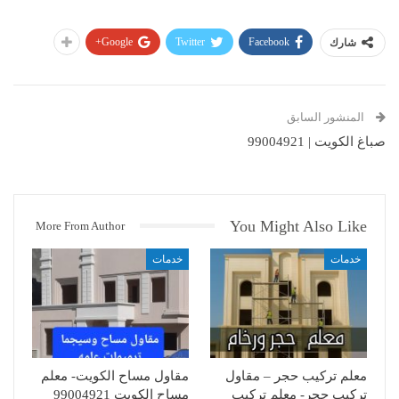
Google+
Twitter
Facebook
شارك
المنشور السابق
صباغ الكويت | 99004921
You Might Also Like
More From Author
خدمات
خدمات
معلم تركيب حجر – مقاول
مقاول مساح الكويت- معلم
تركيب حجر- معلم تركيب
مساح الكويت 99004921