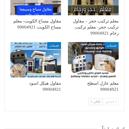
معلم تركيب حجر – مقاول
مقاول مساح الكويت- معلم
تركيب حجر- معلم تركيب
مساح الكويت 99004921
رخام 99004921
خدمات
خدمات
معلم عازل اسطح
مقاول هيكل اسود
99004921
99004921
السابق
التالي