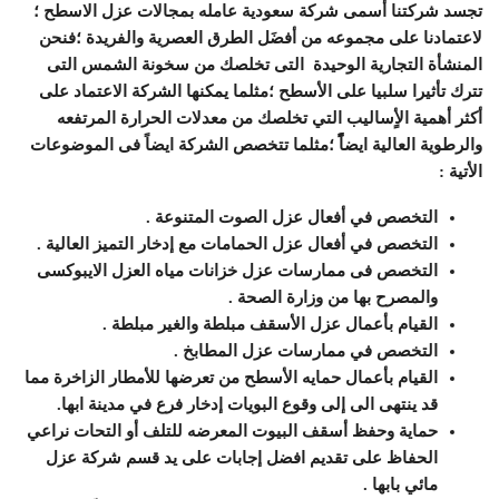
تجسد شركتنا أسمى شركة سعودية عامله بمجالات عزل الاسطح ؛
لاعتمادنا على مجموعه من أفضَل الطرق العصرية والفريدة ؛فنحن
المنشأة التجارية الوحيدة التى تخلصك من سخونة الشمس التى
تترك تأثيرا سلبيا على الأسطح ؛مثلما يمكنها الشركة الاعتماد على
أكثر أهمية الأٍساليب التي تخلصك من معدلات الحرارة المرتفعه
والرطوية العالية ايضاًًً ؛مثلما تتخصص الشركة ايضاً فى الموضوعات
الأتية :
التخصص في أفعال عزل الصوت المتنوعة .
التخصص في أفعال عزل الحمامات مع إدخار التميز العالية .
التخصص فى ممارسات عزل خزانات مياه العزل الايبوكسى
والمصرح بها من وزارة الصحة .
القيام بأعمال عزل الأسقف مبلطة والغير مبلطة .
التخصص في ممارسات عزل المطابخ .
القيام بأعمال حمايه الأسطح من تعرضها للأمطار الزاخرة مما
قد ينتهى الى إلى وقوع البويات إدخار فرع في مدينة ابها.
حماية وحفظ أسقف البيوت المعرضه للتلف أو التحات نراعي
الحفاظ على تقديم افضل إجابات على يد قسم شركة عزل
مائي بابها .