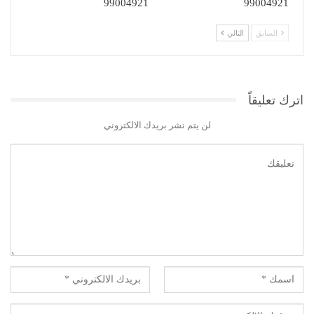
99004921
99004921
السابق
التالي
اترك تعليقاً
لن يتم نشر بريدك الالكتروني