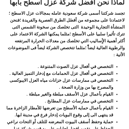
لماذا نحن افضل شركة عزل اسطح بابها
تجسد شركتنا أسمى شركة سعودية عامله بمجالات عزل الاسطح ؛
لاعتمادنا على مجموعه من أفضَل الطرق العصرية والفريدة ؛فنحن
المنشأة التجارية الوحيدة التى تخلصك من سخونة الشمس التى
تترك تأثيرا سلبيا على الأسطح ؛مثلما يمكنها الشركة الاعتماد على
أكثر أهمية الأٍساليب التي تخلصك من معدلات الحرارة المرتفعه
والرطوية العالية ايضاًًً ؛مثلما تتخصص الشركة ايضاً فى الموضوعات
الأتية :
التخصص في أفعال عزل الصوت المتنوعة .
التخصص في أفعال عزل الحمامات مع إدخار التميز العالية .
التخصص فى ممارسات عزل خزانات مياه العزل الايبوكسى
والمصرح بها من وزارة الصحة .
القيام بأعمال عزل الأسقف مبلطة والغير مبلطة .
التخصص في ممارسات عزل المطابخ .
القيام بأعمال حمايه الأسطح من تعرضها للأمطار الزاخرة مما
قد ينتهى الى إلى وقوع البويات إدخار فرع في مدينة ابها.
حماية وحفظ أسقف البيوت المعرضه للتلف أو التحات نراعي
الحفاظ على تقديم افضل إجابات على يد قسم شركة عزل