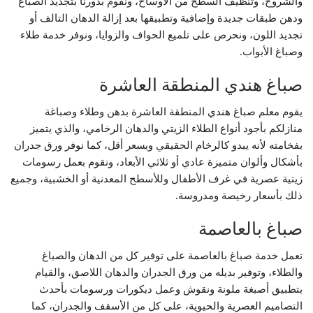
والشروخ، وتنظيف السطح من الأوساخ، ونقوم بدورنا بتجديد الصباغ
ودهن طبقات جديدة وإضافية وتطبيقها بعد إزالة الدهان التالف أو
تجديد اللون، ونحرص على تلميع الحواف والزوايا، ونوفر خدمة طلاء
وصباغ الأبواب.
صباغ هندي المنطقة العاشرة
يقوم معلم صباغ هندي المنطقة العاشرة بدهن وطلاء وصباغة
منازلكم بأجود أنواع الطلاء الزيتي والدهان الرخامي، والذي يتميز
بفخامته لأنه يبدو كالرخام الحقيقي وبسعر أقل، كما نوفر ورق جدران
بأشكال وألوان متميزة عادي أو ثلاثي الأبعاد، ونقوم بعمل رسومات
زيتية عصرية في غرف الأطفال وللأسطح المعدنية أو الخشبية، وجميع
ذلك بأسعار رخيصة ومدروسة.
صباغ بالعاصمة
تعمل خدمة صباغ بالعاصمة على توفير كل من الدهان والصباغ
والطلاء، وتوفير بديله من ورق الجدران والدهان اللاصق، والقيام
بتطبيق أصبغة ملونة ونقوش وعمل ديكورات ورسومات بأحدث
التصاميم العصرية والحيوية، على كل من الأسقف والجدران، كما