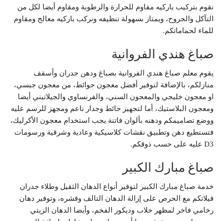
نقوم بتركيب باركيه مقاوم للحرارة والرطوبة ومقاوم أيضا لكل من
التآكل والجروح، ويمتاز بسهولة تنظيفه ونركب باركيه معالج ومقاوم
للماء لحماماتكم.
صباغ هندي الفروانية
يقوم معلم صباغ هندي الفروانية بصباغ ودهن جدران وأسقف
منازلكم، بالإضافة لتوفير أفضل معجون حوائط، من معجون جبسي،
او معجون خليجي والمعجون السني، والفرنساوي والجيلاتيني أيضا
ومعجون البلاستيك، أما لتجهيز حائط وجدار ناعم ومجهز للرسم عليه
ووضع تصاميمكم ودهنه بألوان فاتنة يجب استخدام معجون الأكرليك،
فتستطيع دهن وتطبيق نقشات كلاسيكية وعادية وشرقية ورسومات
D3 عليه على حسب ذوقكم.
صباغ مبارك الكبير
خدمة صباغ مبارك الكبير لتوفير أنواع الدهان الثقيل وطلاء جدران
فيلاتكم مع الحرص على إزالة الدهان التالف وقشره، وتوفير دهان
رخامي فاخر لمظهر خلاب وديكور الفخم، وأيضا الدهان الزيتي