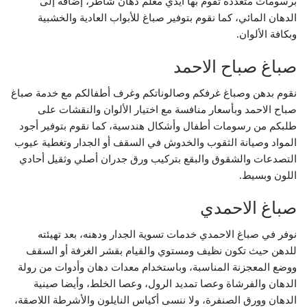
برسومات متعددة تقوم بها أيدي معلم دهان شاطر، إضافة إلى
الدهان المائي، كما نقوم بتوفير صباغ للأبواب العادية والخشبية
وبكافة الألوان.
صباغ صباح الاحمد
نقوم بدهن وصباغ غرفكم وصالوناتكم وغرف أطفالكم مع خدمة صباغ
صباح الاحمد وبأسعار منافسة مع اختيار الألوان والنقشات على
طلبكم من رسومات أطفال وأشكال هندسية، كما نقوم بتوفير أجود
المواد وصيانة الثقوب والخدوش في السقف أو الجدار وتغطية عيوب
التصدعات والشقوق والبقع بتركيب ورق جدران أصلي وثقيل أحادي
اللون وبسيط.
صباغ الاحمدي
نوفر في صباغ الاحمدي خدمات تسوية الجدار ودهنه، بعد تهيئته
للدهن حيث تكون نظيف ومستوي والقيام بقشر الغرفة أو السقف
ووضع المعجزنة المناسبة، وباستخدام معدات دهان وأدوات من رولة
الدهان والفرشاة وعصا تمديد الرول، وعصا الخلط، وأيضا صينية
الدهان وورق الصنفرة، ولا ننسى أكياس النايلون والأشرطة اللاصقة،