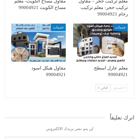
معلم تركيب حجر – مقاول
مقاول مساح الكويت- معلم
تركيب حجر- معلم تركيب
مساح الكويت 99004921
رخام 99004921
خدمات
خدمات
معلم عازل اسطح
مقاول هيكل اسود
99004921
99004921
السابق
التالي
اترك تعليقاً
لن يتم نشر بريدك الالكتروني