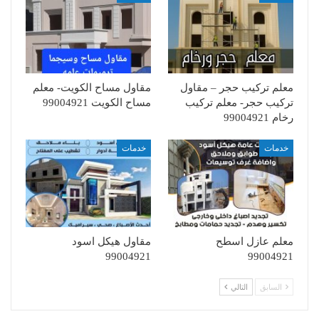
معلم تركيب حجر – مقاول
مقاول مساح الكويت- معلم
تركيب حجر- معلم تركيب
مساح الكويت 99004921
رخام 99004921
خدمات
خدمات
معلم عازل اسطح
مقاول هيكل اسود
99004921
99004921
السابق
التالي