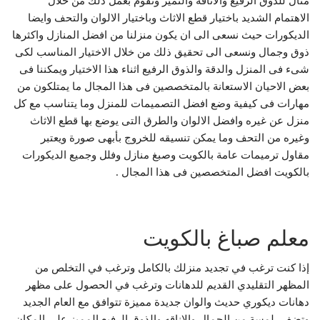
مثال للذوق الرفيع والاناقة والتميز ونقوم بعمل ذلك من خلال
الاهتمام الشديد باختيار قطع الاثاث وباختيار الالوان والتحف وايضا
الديكورات حيث نسعى الى ان يكون منزلنا من افضل المنازل واكثرها
ذوق وجمال ونسعى الى تحقيق ذلك من خلال الاختيار المناسب لكى
شىء فى المنزل والدقة والذوق الرفيع اثناء هذا الاختيار ويمكننا فى
بعض الاحيان الاستعانة بالمتخصصين فى هذا المجال ما يمتلكون من
مهارات فى كيفية وضع افضل التصميمات للمنزل وما يتناسب مع كل
منزل عن غيره وافضل الالوان والطرق التى يوضع بها قطع الاثاث
وغيره من التحف وما يمكن تنسيقه للخروج بأبهى صورة ويعتبر
مقاول ترميمات عامة بالكويت وصبغ منازل وفلل وجميع الديكورات
بالكويت افضل المتخصصين فى هذا المجال .
معلم صباغ بالكويت
إذا كنت ترغب في تجديد منزلك بالكامل وترغب في التخلص من
المظهر التقليدي القديم للدهانات وترغب في الحصول على مظهر
دهانات ديكوري حديث والوان جديدة مميزة تتوافق مع العام الجديد
وتضفي لمسة من الجمال والاناقه والذوق الرفيع المميز على المكان