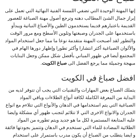
إنها المهنة الوحيدة التي تضفي اللمسة الفنية النهائية التي تعمل على
إبراز جمال الشئ المطالب دهنه وترجع أصول مهنة الصباغة للعصور
القديمة باعتبارهم قديما يستخدمون الطين والأصباغ النباتية ويبدأو
باستخدمها على الجدران وصبغتها وتلوين الأسطح ومع مرور الوقت
والتطور لقد أصبحت المهنة متقدمة نوعا ما مما جعل استخدام المواد
والألوان الصباغية أكثر انتشارا وأكثر تطورا وإظهار دورها الهام في
المجتمع أيضا في ظهور المباني بأفضل شكل ممكن وجعل البنايات
مبهجة وجميلة مما يرجع الفضل الى
صباغ الكويت
.
افضل صباغ في الكويت
يتملك الصباغ بعض المهارات والتقنيات التي يجب أن تتوفر لديه من
البداية من المعرفة الكاملة لكافة أنواع الطلاءات وباقي المواد
الصباغية التي يتم استخدامها في الدهان والأنواع التي تتلاءم مع انواع
الجدران والانواع الاخرى التي لا تتلائم لتجنب ظهور أي مشكلة وايضا
عليه المتابعة المستمرة لكل ما هو جديد ويتم تطوره من المواد
الطلائية المضادة للماء التي تستخدم في الدهان وتتميز بجودتها فائقة
و ايضا يتطلب من الصباغ أن يكون مدرب باستمرار على استخدام