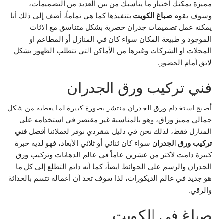
مميزة يمكنك اختيار ما يناسبك من بين العديد من التصميمات،
وسوف يقوم
صباغ الكويت
بتنفيذها كما هي تماماً، أضف إلى ذلك أنا
يمكنه عمل تصميمات جدران حصرية بشكل متناسق مع الاثاث
الموجود و طبيعة المكان سواء كان في المنازل أو المطاعم او
المحلات او الشركات وغيرها من الأماكن التي تتطلب الظهور بشكل
لائق أمام الحضور.
فني تركيب ورق الجدران
أصبح استخدام ورق الجدران منتشر بصورة كبيرة لما يعطيه من شكل
جمالي مميز وراق، وهو بالمناسبة غير مقتصر في استخدامه على
المنازل فقط، لذلك نحن في دليل شقردي نوفر لعملائنا أفضل
فني
تركيب ورق الجدران
سواء كان ثنائي أو ثلاثي الأبعاد، فهو لديه خبرة
كبيرة دامت لأكثر من عشرين عاماً في عالم الدهانات وتركيب ورق
الجدران والرسم على الحوائط ايضاً، كما أنه دائم التطلع إلى كل ما
هو جديد في عالم الديكورات، لذا سوف تجد أن أعماله تتسم بالحداثة
والرقي.
صباغ في الكويت