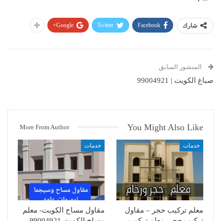
Google+
Twitter
Facebook
شارك
المنشور السابق
صباغ الكويت | 99004921
You Might Also Like
More From Author
خدمات
خدمات
معلم تركيب حجر – مقاول
مقاول مساح الكويت- معلم
تركيب حجر- معلم تركيب
مساح الكويت 99004921