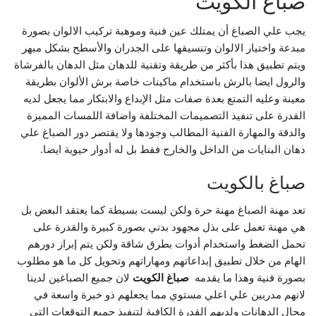
صباغ الكويت
يجب علي الصباغ أن يمتلك عين فنية وموهبة تركيب الالوان بصورة
مبدعة واختيار الالوان وتنسيقها على الجدران والأسطح بشكل مبهر
ويتم تطبيق هذا بأكثر من طريقة وتقنية للدهان مثل الدهان بالفرشاة
والرول ايضا بالرش باستخدام ماكينات خاصة برش الألوان بطريقة
معينة وعليه التمتع بعدة صفات مثل الإبداع والابتكار مما يجعل لديه
القدرة على تنفيذ التصميمات المختلفة واضافة اللمسات المميزة
والدقة والمهارة الفنية المطالب وجودها ولا يقتصر دور الصباغ علي
دهان البنايات من الداخل والخارج فقط بل له أدوار حيوية ايضا.
صباغ بالكويت
تعد مهنة الصباغ مهنة حرة ولكن ليست بسيطة كما يعتقد البعض بل
هي مهنة تعمل على بذل مجهود بدني بصورة كبيرة والقدرة على
تحمل الضغط واستخدام أدوات بطرق شاقة ولكن يتم إبراز دورهم
الهام من خلال تطبيق إبداعاتهم ومهاراتهم وتحويل كل ما هو مطلوب
بصورة فنية وهذا ما يقدمه
صباغ الكويت
لان جميع الصباغين لدينا
لانهم مدربين علي اعلي مستوي مما يجعلهم ذو خبرة واسعة في
مجال الدهانات ولديهم القدرة الكافية لتنفيذ جميع التوقعات التي