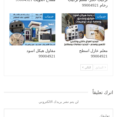
رخام 99004921
خدمات
خدمات
معلم عازل اسطح
مقاول هيكل اسود
99004921
99004921
السابق
التالي
اترك تعليقاً
لن يتم نشر بريدك الالكتروني